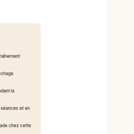
raînement
échage
ndant la
 séances et en
gnade chez cette