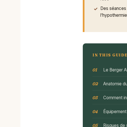
Des séances 
l’hypothermie
IN THIS GUID
Le Berger Al
Anatomie du 
Comment ini
Équipement 
Risques de s