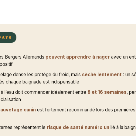
WAYS
des Bergers Allemands
peuvent apprendre à nager
avec un ent
positif
elage dense les protège du froid, mais
sèche lentement
: un s
rès chaque baignade est indispensable
n à l’eau doit commencer idéalement entre
8 et 16 semaines
, pe
cialisation
sauvetage canin
est fortement recommandé lors des premières
ternes représentent le
risque de santé numéro un
lié à la bai