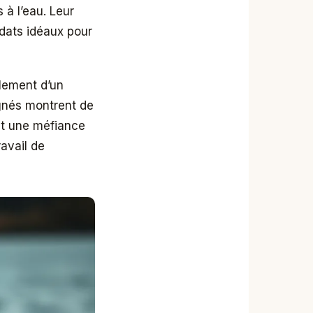
 à l’eau. Leur
didats idéaux pour
blement d’un
gnés montrent de
nt une méfiance
avail de