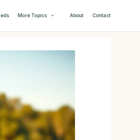
eeds
More Topics
About
Contact