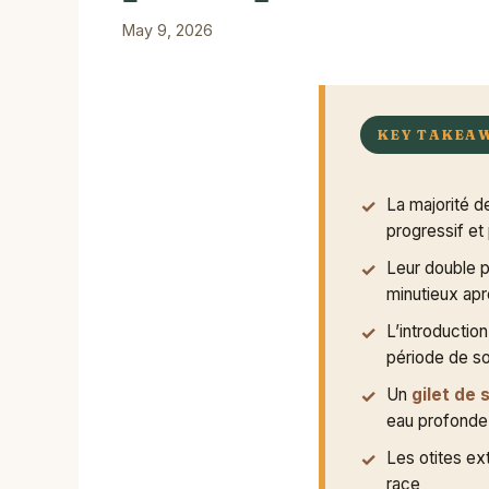
May 9, 2026
KEY TAKEA
La majorité 
progressif et 
Leur double p
minutieux ap
L’introductio
période de so
Un
gilet de 
eau profonde
Les otites ex
race