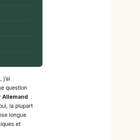
j’ai
ne question
r Allemand
ui, la plupart
onse longue
miques et