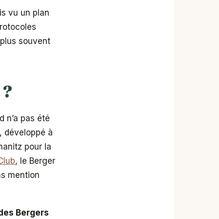
is vu un plan
rotocoles
e plus souvent
 ?
d n’a pas été
, développé à
hanitz pour la
Club
, le Berger
ns mention
 des Bergers