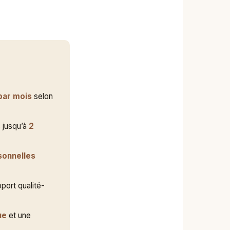
par mois
selon
 jusqu’à
2
sonnelles
port qualité-
ue
et une