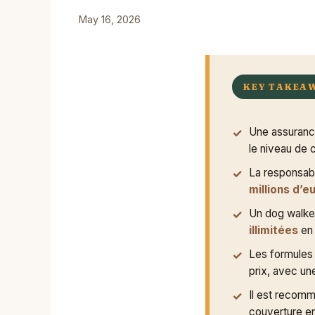
May 16, 2026
KEY TAKEA
Une assuranc
le niveau de 
La responsabi
millions d’
Un dog walke
illimitées
en 
Les formules 
prix, avec u
Il est recomm
couverture en