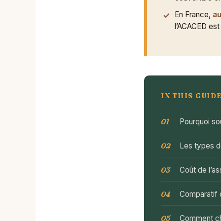
En France,
au
l’ACACED es
IN THIS GUID
Pourquoi so
Les types d
Coût de l’a
Comparatif 
Comment cho